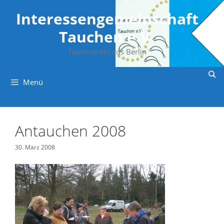
Zum
Inhalt
Interessengemeinschaft
springen
Tauchen e.V.
Tauchverein aus Berlin
Menü
Antauchen 2008
30. März 2008