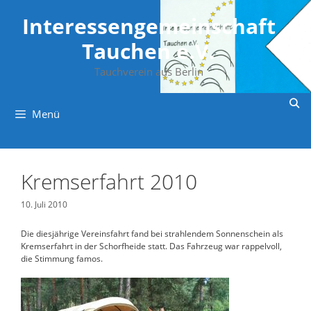
Zum
Inhalt
Interessengemeinschaft
springen
Tauchen e.V.
Tauchverein aus Berlin
Menü
Kremserfahrt 2010
10. Juli 2010
Die diesjährige Vereinsfahrt fand bei strahlendem Sonnenschein als
Kremserfahrt in der Schorfheide statt. Das Fahrzeug war rappelvoll,
die Stimmung famos.