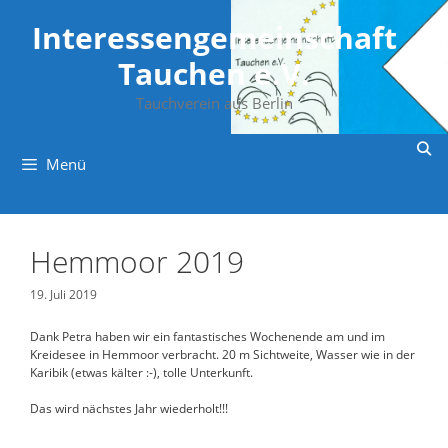
Zum
Inhalt
Interessengemeinschaft
springen
Tauchen e.V.
Tauchverein aus Berlin
Menü
Hemmoor 2019
19. Juli 2019
Dank Petra haben wir ein fantastisches Wochenende am und im
Kreidesee in Hemmoor verbracht. 20 m Sichtweite, Wasser wie in der
Karibik (etwas kälter :-), tolle Unterkunft.
Das wird nächstes Jahr wiederholt!!!