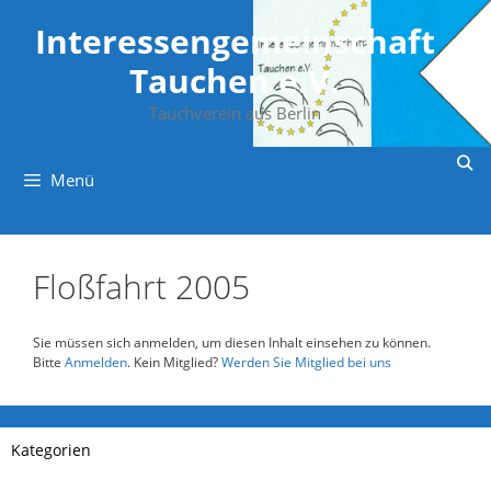
Zum
Inhalt
Interessengemeinschaft
springen
Tauchen e.V.
Tauchverein aus Berlin
Menü
Floßfahrt 2005
Sie müssen sich anmelden, um diesen Inhalt einsehen zu können.
Bitte
Anmelden
. Kein Mitglied?
Werden Sie Mitglied bei uns
Kategorien