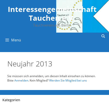
Zum
Inhalt
Interessengemeinschaft
springen
Tauchen e.V.
Tauchverein aus Berlin
Menü
Neujahr 2013
Sie müssen sich anmelden, um diesen Inhalt einsehen zu können.
Bitte
Anmelden
. Kein Mitglied?
Werden Sie Mitglied bei uns
Kategorien