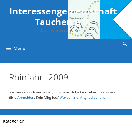
Zum
Inhalt
Interessengemeinschaft
springen
Tauchen e.V.
Tauchverein aus Berlin
Menü
Rhinfahrt 2009
Sie müssen sich anmelden, um diesen Inhalt einsehen zu können.
Bitte
Anmelden
. Kein Mitglied?
Werden Sie Mitglied bei uns
Kategorien